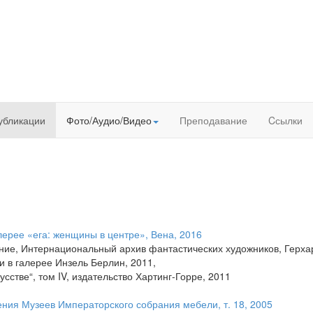
убликации
Фото/Аудио/Видео
Преподавание
Cсылки
лерее «ега: женщины в центре», Вена, 2016
ание, Интернациональный архив фантастических художников, Герха
ки в галерее Инзель Берлин, 2011,
сстве“, том IV, издательство Хартинг-Горре, 2011
ения Музеев Императорского собрания мебели, т. 18, 2005