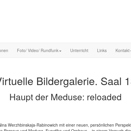
ionen
Foto/ Video/ Rundfunk
Unterricht
Links
Kontakt
irtuelle Bildergalerie. Saal 
Haupt der Meduse: reloaded
 Nina Werzhbinskaja-Rabinowich mit einer neuen, persönlichen Perspekti
wie Perseus und Medusa, Eurydike und Orpheus – in einem Versuch die