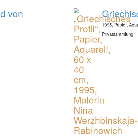
ed von
Griechis
1995, Papier, Aqua
Privatsammlung