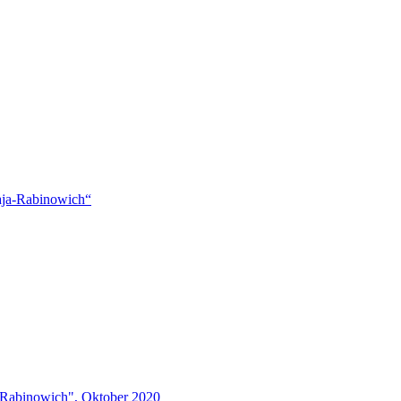
kaja-Rabinowich“
a-Rabinowich", Oktober 2020