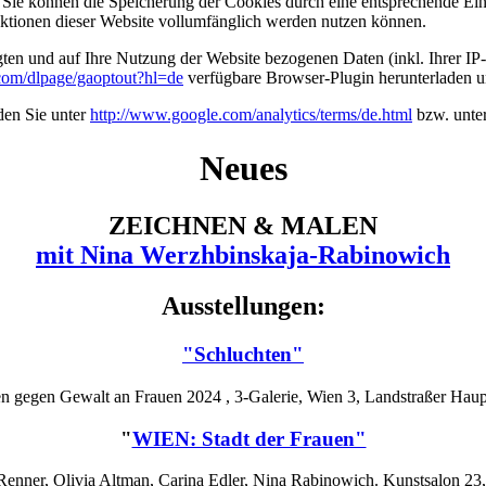
ie können die Speicherung der Cookies durch eine entsprechende Eins
unktionen dieser Website vollumfänglich werden nutzen können.
ten und auf Ihre Nutzung der Website bezogenen Daten (inkl. Ihrer IP
e.com/dlpage/gaoptout?hl=de
verfügbare Browser-Plugin herunterladen un
den Sie unter
http://www.google.com/analytics/terms/de.html
bzw. unte
Neues
ZEICHNEN & MALEN
mit Nina Werzhbinskaja‐Rabinowich
Ausstellungen:
"Schluchten"
en gegen Gewalt an Frauen 2024 , 3-Galerie, Wien 3, Landstraßer Haup
"
WIEN: Stadt der Frauen"
enner, Olivia Altman, Carina Edler, Nina Rabinowich. Kunstsalon 23, 