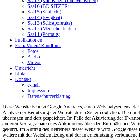
Saal 7 (Von Katzen und Menschen)
Saal 6 (BE-SITZER)
Saal 5 (Schlucht)
Saal 4 (Ewigkeit)
Saal 3 (Selbstportraits)
Saal 2 (Menschenbilder)
Saal 1 (Portraits)
Publikationen
Foto/ Video/ Rundfunk
Fotos
Audio
Videos
Unterricht
Links
Kontakt
e-mail
Impressum
Datenschutzerklärung
Diese Website benutzt Google Analytics, einen Webanalysedienst der
Analyse der Benutzung der Website durch Sie ermöglichen. Die durc
übertragen und dort gespeichert. Im Falle der Aktivierung der IP-An
anderen Vertragsstaaten des Abkommens über den Europäischen Wirts
gekürzt. Im Auftrag des Betreibers dieser Website wird Google dies
weitere mit der Websitenutzung und der Internetnutzung verbundene 